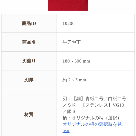
商品ID
10206
商品名
牛刀包丁
刃渡り
180～300 mm
刃厚
約 2～3 mm
刃：【鋼】青紙二号／白紙二号
／ＳＫ 【ステンレス】VG10
／銀３
材質
柄：オリジナルの柄（選択）
オリジナルの柄の選択肢を見
る»