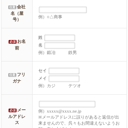
会社
任意
名（屋
例）○△商事
号）
姓
お名
必須
名
前
例）鍛冶 鉄男
セイ
フリ
任意
メイ
ガナ
例）カジ テツオ
メー
例）xxxxx@xxxx.ne.jp
必須
ルアドレ
※メールアドレスに誤りがあると返信が出
ス
来ませんので、呉々もお間違えないようお