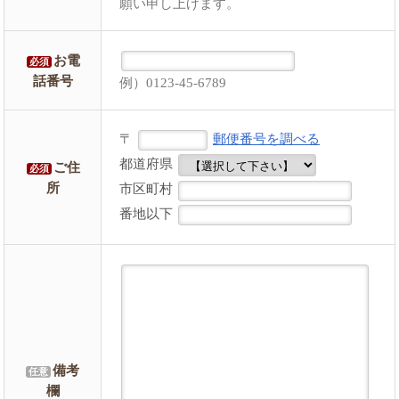
願い申し上げます。
お電
必須
話番号
例）0123-45-6789
〒
郵便番号を調べる
都道府県
ご住
必須
所
市区町村
番地以下
備考
任意
欄