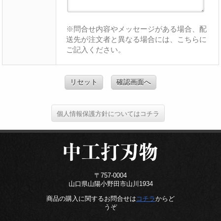
※問合せ内容やメッセージがある場合、配
送先が注文者と異なる場合には、こちらに
ご記入ください。
リセット
確認画面へ
個人情報保護方針についてはコチラ
〒757-0004
山口県山陽小野田市山川1934
商品の購入に関するお問合せは
コチラ
からど
うぞ