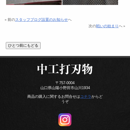
« 前の
スタッフブログ設置のお知らせ
へ
次の
戦いの始まり
へ »
〒757-0004
山口県山陽小野田市山川1934
商品の購入に関するお問合せは
コチラ
からど
うぞ